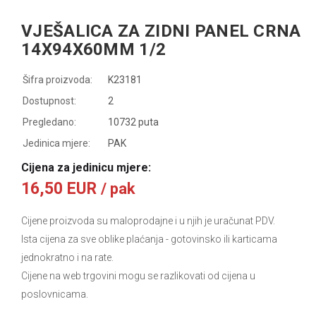
VJEŠALICA ZA ZIDNI PANEL CRNA
14X94X60MM 1/2
Šifra proizvoda:
K23181
Dostupnost:
2
Pregledano:
10732 puta
Jedinica mjere:
PAK
Cijena za jedinicu mjere:
16,50 EUR
/ pak
Cijene proizvoda su maloprodajne i u njih je uračunat PDV.
Ista cijena za sve oblike plaćanja
- gotovinsko ili karticama
jednokratno i na rate.
Cijene na web trgovini mogu se razlikovati od cijena u
poslovnicama.