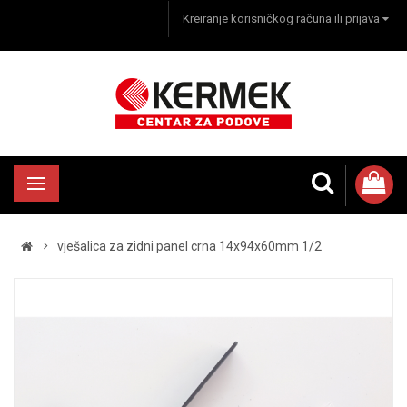
Kreiranje korisničkog računa ili prijava
vješalica za zidni panel crna 14x94x60mm 1/2