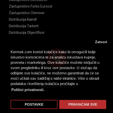
Zastupništvo Forbo Eurocol
Zastupništvo Chimiver
Distribucija Kaindl
Distribucija Tarkett
Distribucija Objectfloor
Zatvori
Kermek.com koristi kolačiće kako bi omogućili bolje
iskustvo korisnicima te za analizu iskustava kupnje,
prometa i marketinga. Ove kolačiće možete isključiti u
svom pregledniku ili kroz ove postavke. U slučaju da
odbijete sve kolačiće, ne možemo garantirati da će se
Pomoć pri kupnji?
moći učitati sav sadržaj s naše stranice. Više o obradi
podataka i korištenju kolačića pročitajte u
+385 (40) 329 329
Politici privatnosti.
POSTAVKE
PRIHVAĆAM SVE