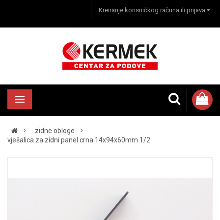
Kreiranje korisničkog računa ili prijava
zidne obloge
vješalica za zidni panel crna 14x94x60mm 1/2