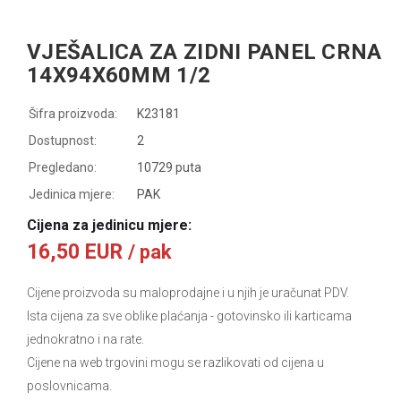
VJEŠALICA ZA ZIDNI PANEL CRNA
14X94X60MM 1/2
Šifra proizvoda:
K23181
Dostupnost:
2
Pregledano:
10729 puta
Jedinica mjere:
PAK
Cijena za jedinicu mjere:
16,50 EUR
/ pak
Cijene proizvoda su maloprodajne i u njih je uračunat PDV.
Ista cijena za sve oblike plaćanja
- gotovinsko ili karticama
jednokratno i na rate.
Cijene na web trgovini mogu se razlikovati od cijena u
poslovnicama.