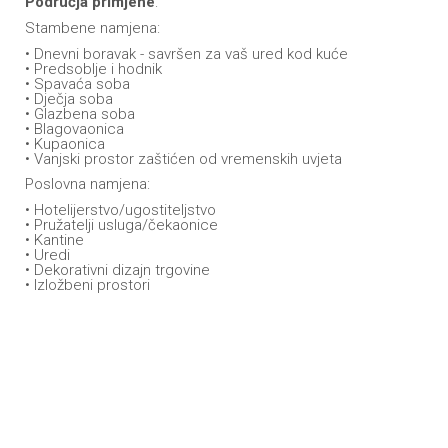
Područja primjene
:
Stambene namjena:
• Dnevni boravak - savršen za vaš ured kod kuće
• Predsoblje i hodnik
• Spavaća soba
• Dječja soba
• Glazbena soba
• Blagovaonica
• Kupaonica
• Vanjski prostor zaštićen od vremenskih uvjeta
Poslovna namjena:
• Hotelijerstvo/ugostiteljstvo
• Pružatelji usluga/čekaonice
• Kantine
• Uredi
• Dekorativni dizajn trgovine
• Izložbeni prostori