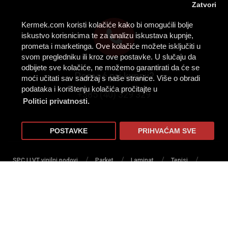
Zatvori
Kermek.com koristi kolačiće kako bi omogućili bolje
iskustvo korisnicima te za analizu iskustava kupnje,
prometa i marketinga. Ove kolačiće možete isključiti u
svom pregledniku ili kroz ove postavke. U slučaju da
odbijete sve kolačiće, ne možemo garantirati da će se
Pomoć pri kupnji?
moći učitati sav sadržaj s naše stranice. Više o obradi
podataka i korištenju kolačića pročitajte u
+385 (40) 329 329
Politici privatnosti.
POSTAVKE
PRIHVAĆAM SVE
/
/
/
/
SPC I LVT vinilni podovi
Parket
Laminat
Tepisi
/
/
/
/
/
Tapisoni
PVC podovi
Tepih staze
Lajsne
Profili
/
/
/
/
Lakovi za parkete
Ljepila
Umjetna trava
Predpremazi
/
/
Sredstva za čišćenje i zaštitu podova
Podloge za podove
/
/
Zidne obloge
Zaštita za podove
Alat i pribor