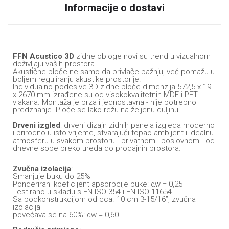
Informacije o dostavi
FFN Acustico 3D
zidne obloge novi su trend u vizualnom
doživljaju vaših prostora.
Akustične ploče ne samo da privlače pažnju, već pomažu u
boljem reguliranju akustike prostorije.
Individualno podesive 3D zidne ploče dimenzija 572,5 x 19
x 2670 mm izrađene su od visokokvalitetnih MDF i PET
vlakana. Montaža je brza i jednostavna - nije potrebno
predznanje. Ploče se lako režu na željenu duljinu.
Drveni izgled
: drveni dizajn zidnih panela izgleda moderno
i prirodno u isto vrijeme, stvarajući topao ambijent i idealnu
atmosferu u svakom prostoru - privatnom i poslovnom - od
dnevne sobe preko ureda do prodajnih prostora.
Zvučna izolacija
:
Smanjuje buku do 25%
Ponderirani koeficijent apsorpcije buke: αw = 0,25
Testirano u skladu s EN ISO 354 i EN ISO 11654.
Sa podkonstrukcijom od cca. 10 cm 3-15/16”, zvučna
izolacija
povećava se na 60%: αw = 0,60.