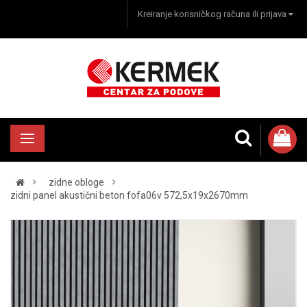
Kreiranje korisničkog računa ili prijava
zidne obloge
zidni panel akustični beton fofa06v 572,5x19x2670mm