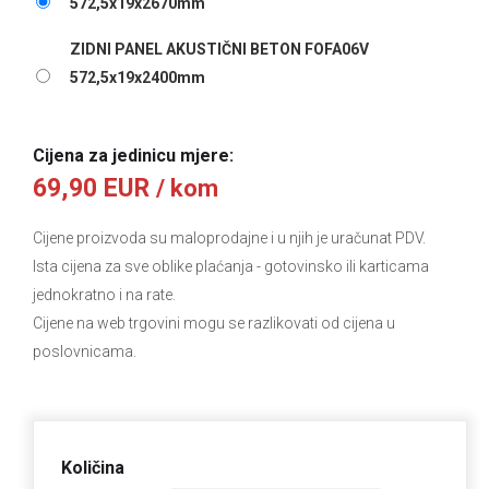
572,5x19x2670mm
ZIDNI PANEL AKUSTIČNI BETON FOFA06V
572,5x19x2400mm
Cijena za jedinicu mjere:
69,90 EUR
/ kom
Cijene proizvoda su maloprodajne i u njih je uračunat PDV.
Ista cijena za sve oblike plaćanja
- gotovinsko ili karticama
jednokratno i na rate.
Cijene na web trgovini mogu se razlikovati od cijena u
poslovnicama.
Količina