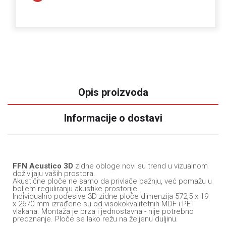
Opis proizvoda
Informacije o dostavi
FFN Acustico 3D
zidne obloge novi su trend u vizualnom
doživljaju vaših prostora.
Akustične ploče ne samo da privlače pažnju, već pomažu u
boljem reguliranju akustike prostorije.
Individualno podesive 3D zidne ploče dimenzija 572,5 x 19
x 2670 mm izrađene su od visokokvalitetnih MDF i PET
vlakana. Montaža je brza i jednostavna - nije potrebno
predznanje. Ploče se lako režu na željenu duljinu.