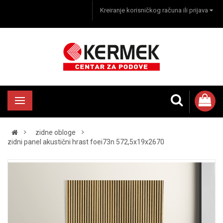
Kreiranje korisničkog računa ili prijava
zidne obloge
zidni panel akustični hrast foei73n 572,5x19x2670