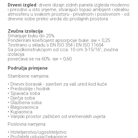
Drveni izgled
: drveni dizajn zidnih panela izgleda moderno
i prirodno u isto vrijeme, stvarajući topao ambijent i idealnu
atmosferu u svakom prostoru - privatnom i poslovnom - od
dnevne sobe preko ureda do prodajnih prostora.
Zvučna izolacija
:
Smanjuje buku do 25%
Ponderirani koeficijent apsorpcije buke: αw = 0,25
Testirano u skladu s EN ISO 354 i EN ISO 11654.
Sa podkonstrukcijom od cca. 10 cm 3-15/16”, zvučna
izolacija
povećava se na 60%: αw = 0,60.
Područja primjene
:
Stambene namjena:
• Dnevni boravak - savršen za vaš ured kod kuće
• Predsoblje i hodnik
• Spavaća soba
• Dječja soba
• Glazbena soba
• Blagovaonica
• Kupaonica
• Vanjski prostor zaštićen od vremenskih uvjeta
Poslovna namjena:
• Hotelijerstvo/ugostiteljstvo
• Pružatelji usluga/čekaonice