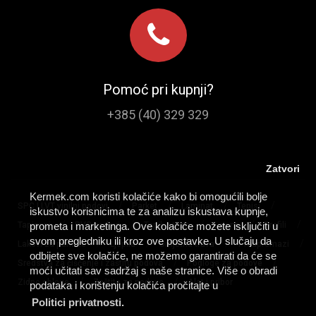
Pomoć pri kupnji?
+385 (40) 329 329
Zatvori
Kermek.com koristi kolačiće kako bi omogućili bolje
/
/
/
/
SPC I LVT vinilni podovi
Parket
Laminat
Tepisi
iskustvo korisnicima te za analizu iskustava kupnje,
/
/
/
/
/
prometa i marketinga. Ove kolačiće možete isključiti u
Tapisoni
PVC podovi
Tepih staze
Lajsne
Profili
svom pregledniku ili kroz ove postavke. U slučaju da
/
/
/
/
Lakovi za parkete
Ljepila
Umjetna trava
Predpremazi
odbijete sve kolačiće, ne možemo garantirati da će se
/
/
Sredstva za čišćenje i zaštitu podova
Podloge za podove
moći učitati sav sadržaj s naše stranice. Više o obradi
/
/
Zidne obloge
Zaštita za podove
Alat i pribor
podataka i korištenju kolačića pročitajte u
Politici privatnosti.