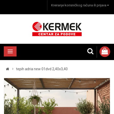
Kreiranje korisničkog računa ili prijava
tepih adria new 01dvd 2,40x3,40