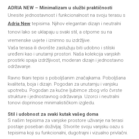
ADRIA NEW – Minimalizam u službi praktičnosti
Unesite jednostavnost i funkcionalnost na svoju terasu s
Adria New
tepisima. Njihov elegantan dizajn i neutralni
tonovi lako se uklapaju u svaki stil, a otporne su na
vremenske uvjete i iznimno su izdržljive.
Vaša terasa ili dvorište zaslužuju biti udobno i stilski
uređeni kao i unutarnji prostori. Naša kolekcija vanjskih
prostirki spaja izdržljivost, moderan dizajn i jednostavno
održavanje.
Ravno tkani tepisi s poboljšanim značajkama. Poboljšana
kvaliteta, boja i dizajn. Pogodan za unutarnju i vanjsku
upotrebu. Pogodan za kućne ljubimce zbog vrlo čvrste
strukture i jednostavnog održavanja. Uzorci i neutralni
tonovi doprinose minimalističkom izgledu.
Stil i udobnost za svaki kutak vašeg doma
S našim tepisima za vanjske prostore uživanje na terasi
postaje poseban doživljaj. Stvorite svoju vanjsku oazu s
tepisima koji su funkcionalni, dugotrajni i vizualno privlačni.