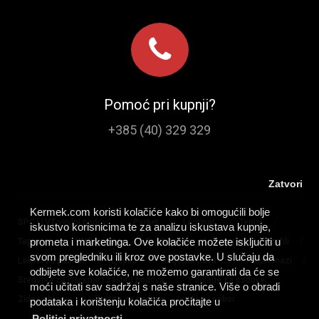
Pomoć pri kupnji?
+385 (40) 329 329
Zatvori
Kermek.com koristi kolačiće kako bi omogućili bolje
/
/
/
/
SPC I LVT vinilni podovi
Parket
Laminat
Tepisi
iskustvo korisnicima te za analizu iskustava kupnje,
/
/
/
/
/
prometa i marketinga. Ove kolačiće možete isključiti u
Tapisoni
PVC podovi
Tepih staze
Lajsne
Profili
svom pregledniku ili kroz ove postavke. U slučaju da
/
/
/
/
Lakovi za parkete
Ljepila
Umjetna trava
Predpremazi
odbijete sve kolačiće, ne možemo garantirati da će se
/
/
Sredstva za čišćenje i zaštitu podova
Podloge za podove
moći učitati sav sadržaj s naše stranice. Više o obradi
/
/
Zidne obloge
Zaštita za podove
Alat i pribor
podataka i korištenju kolačića pročitajte u
Politici privatnosti.