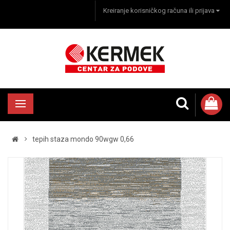
Kreiranje korisničkog računa ili prijava
tepih staza mondo 90wgw 0,66