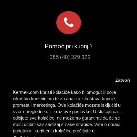
Pomoć pri kupnji?
+385 (40) 329 329
Zatvori
Kermek.com koristi kolačiće kako bi omogućili bolje
/
/
/
/
SPC I LVT vinilni podovi
Parket
Laminat
Tepisi
iskustvo korisnicima te za analizu iskustava kupnje,
/
/
/
/
/
prometa i marketinga. Ove kolačiće možete isključiti u
Tapisoni
PVC podovi
Tepih staze
Lajsne
Profili
svom pregledniku ili kroz ove postavke. U slučaju da
/
/
/
/
Lakovi za parkete
Ljepila
Umjetna trava
Predpremazi
odbijete sve kolačiće, ne možemo garantirati da će se
/
/
Sredstva za čišćenje i zaštitu podova
Podloge za podove
moći učitati sav sadržaj s naše stranice. Više o obradi
/
/
Zidne obloge
Zaštita za podove
Alat i pribor
podataka i korištenju kolačića pročitajte u