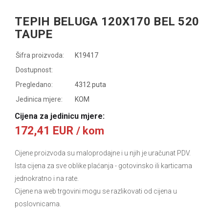
TEPIH BELUGA 120X170 BEL 520
TAUPE
Šifra proizvoda:
K19417
Dostupnost:
Pregledano:
4312 puta
Jedinica mjere:
KOM
Cijena za jedinicu mjere:
172,41 EUR
/ kom
Cijene proizvoda su maloprodajne i u njih je uračunat PDV.
Ista cijena za sve oblike plaćanja
- gotovinsko ili karticama
jednokratno i na rate.
Cijene na web trgovini mogu se razlikovati od cijena u
poslovnicama.