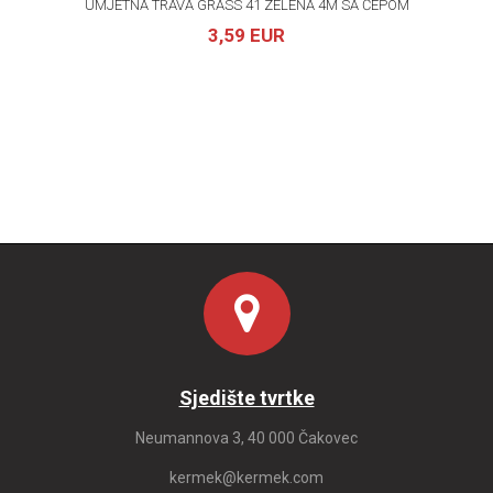
UMJETNA TRAVA GRASS 41 ZELENA 4M SA ČEPOM
3,59 EUR
Sjedište tvrtke
Neumannova 3, 40 000 Čakovec
kermek@kermek.com