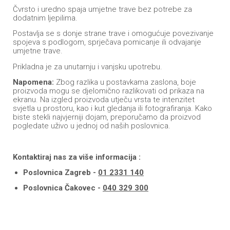
Čvrsto i uredno spaja umjetne trave bez potrebe za
dodatnim ljepilima.
Postavlja se s donje strane trave i omogućuje povezivanje
spojeva s podlogom, sprječava pomicanje ili odvajanje
umjetne trave.
Prikladna je za unutarnju i vanjsku upotrebu.
Napomena:
Zbog razlika u postavkama zaslona, boje
proizvoda mogu se djelomično razlikovati od prikaza na
ekranu. Na izgled proizvoda utječu vrsta te intenzitet
svjetla u prostoru, kao i kut gledanja ili fotografiranja. Kako
biste stekli najvjerniji dojam, preporučamo da proizvod
pogledate uživo u jednoj od naših poslovnica.
Kontaktiraj nas za više informacija :
Poslovnica Zagreb -
01 2331 140
Poslovnica Čakovec -
040 329 300