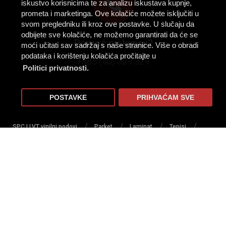
iskustvo korisnicima te za analizu iskustava kupnje,
prometa i marketinga. Ove kolačiće možete isključiti u
svom pregledniku ili kroz ove postavke. U slučaju da
odbijete sve kolačiće, ne možemo garantirati da će se
Pomoć pri kupnji?
moći učitati sav sadržaj s naše stranice. Više o obradi
podataka i korištenju kolačića pročitajte u
+385 (40) 329 329
Politici privatnosti.
POSTAVKE
PRIHVAĆAM SVE
/
/
/
/
SPC I LVT vinilni podovi
Parket
Laminat
Tepisi
/
/
/
/
/
Tapisoni
PVC podovi
Tepih staze
Lajsne
Profili
/
/
/
/
Lakovi za parkete
Ljepila
Umjetna trava
Predpremazi
/
/
Sredstva za čišćenje i zaštitu podova
Podloge za podove
/
/
Zidne obloge
Zaštita za podove
Alat i pribor