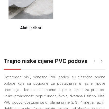
Alat i pribor
Trajno niske cijene PVC podova
«
»
Heterogeni vinil, odnosno PVC podovi su elastične podne
obloge koje su pogodne za postavljanje u razne tipove
prostorija - kako za stambene objekte, tako i za prostore
velike prohodnosti poput ureda, škola, dvorana i slično. Naši
PVC podovi dostupni su u rolama širine 2, 3 i 4 metra, raznih
debljina, a nude i široku paletu dekora - od klasičnog drveta,