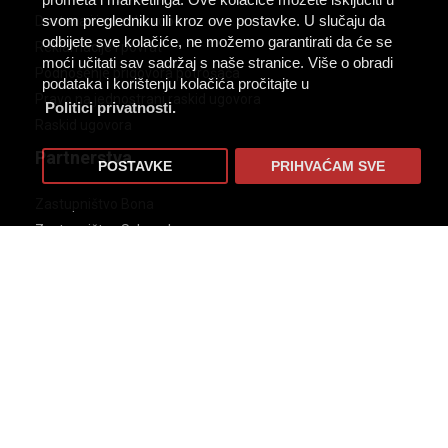
svom pregledniku ili kroz ove postavke. U slučaju da
Dostava i isporuka robe
odbijete sve kolačiće, ne možemo garantirati da će se
Reklamacije i povrat
moći učitati sav sadržaj s naše stranice. Više o obradi
Podnošenje prigovora potrošača
podataka i korištenju kolačića pročitajte u
Pravo na jednostrani raskid ugovora
Politici privatnosti.
Raskid ugovora
Partnerstva
POSTAVKE
PRIHVAĆAM SVE
Zastupništvo Bona
Zastupništvo Scheucher
Zastupništvo Forbo Eurocol
Zastupništvo Chimiver
Distribucija Kaindl
Distribucija Tarkett
Distribucija Objectfloor