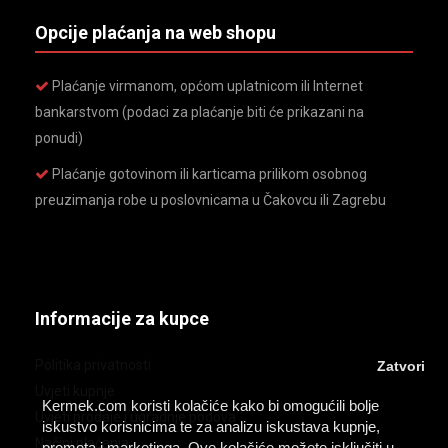
Opcije plaćanja na web shopu
Plaćanje virmanom, općom uplatnicom ili Internet
bankarstvom (podaci za plaćanje biti će prikazani na
ponudi)
Plaćanje gotovinom ili karticama prilikom osobnog
preuzimanja robe u poslovnicama u Čakovcu ili Zagrebu
Informacije za kupce
Politika privatnosti
Zatvori
Uvjeti kupnje
Kermek.com koristi kolačiće kako bi omogućili bolje
Uvjeti prodaje i ugradnje podova
iskustvo korisnicima te za analizu iskustava kupnje,
Načini plaćanja
prometa i marketinga. Ove kolačiće možete isključiti u