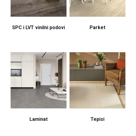
SPC i LVT vinilni podovi
Parket
Laminat
Tepisi